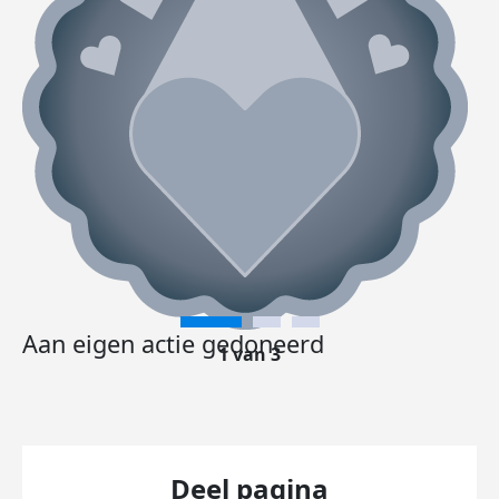
Aan eigen actie gedoneerd
1 van 3
Deel pagina