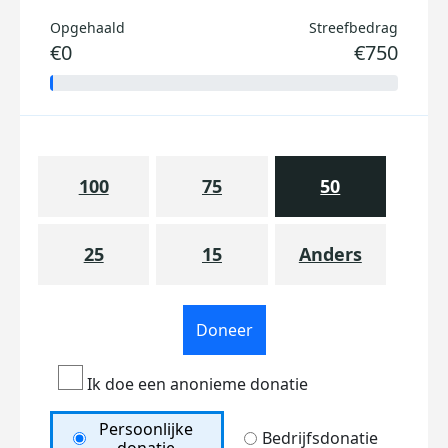
Opgehaald
Streefbedrag
€0
€750
100
75
50
25
15
Anders
Doneer
Ik doe een anonieme donatie
Persoonlijke
Bedrijfsdonatie
donatie