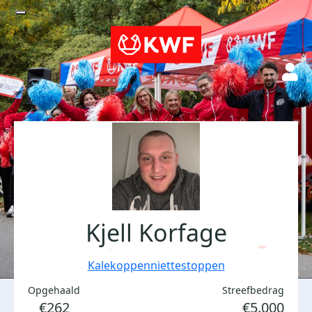
Kjell Korfage
Kalekoppenniettestoppen
Opgehaald
Streefbedrag
€262
€5.000