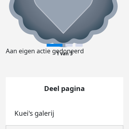
Aan eigen actie gedoneerd
1 van 3
Deel pagina
Kuei's
galerij