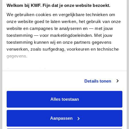
Welkom bij KWF. Fijn dat je onze website bezoekt.
We gebruiken cookies en vergelijkbare technieken om 
Doneer
onze website goed te laten werken, het gebruik van onze 
website en campagnes te analyseren en — met jouw 
Kuei's badges
toestemming — voor marketingdoeleinden. Met jouw 
toestemming kunnen wij en onze partners gegevens 
verwerken, zoals surfgedrag, voorkeuren en technische 
gegevens.
Deze gegevens helpen ons om campagnes te meten, 
prestaties te verbeteren en relevante KWF-content te 
Details tonen
tonen. Je kunt je toestemming op elk moment wijzigen of 
intrekken via Cookie instellingen onderaan de pagina. De 
lijst met cookies is te vinden in het tabblad “details”.
Alles toestaan
Aanpassen