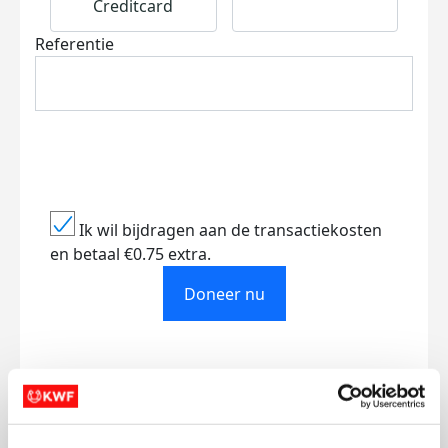
Creditcard
Referentie
Ik wil bijdragen aan de transactiekosten
en betaal €0.75 extra.
Doneer nu
Opgehaald
Streefbedrag
€102
€750