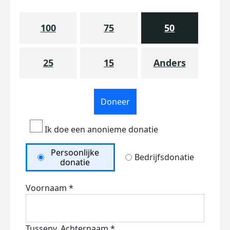
100
75
50
25
15
Anders
Doneer
Ik doe een anonieme donatie
Persoonlijke
Bedrijfsdonatie
donatie
Voornaam *
Tussenv.
Achternaam *