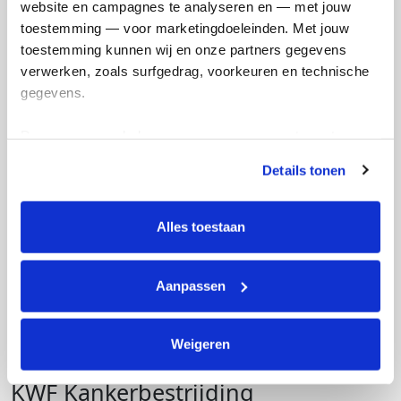
website en campagnes te analyseren en — met jouw 
ASML Marathon Eindhoven 2026
toestemming — voor marketingdoeleinden. Met jouw 
toestemming kunnen wij en onze partners gegevens 
€0
verwerken, zoals surfgedrag, voorkeuren en technische 
Opgehaald
gegevens.
Deze gegevens helpen ons om campagnes te meten, 
prestaties te verbeteren en relevante KWF-content te 
Details tonen
tonen. Je kunt je toestemming op elk moment wijzigen of 
intrekken via Cookie instellingen onderaan de pagina. De 
lijst met cookies is te vinden in het tabblad “details”.
Alles toestaan
Aanpassen
Weigeren
KWF Kankerbestrijding