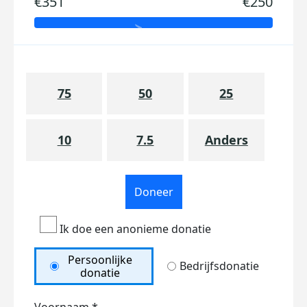
€351
€250
75
50
25
10
7.5
Anders
Doneer
Ik doe een anonieme donatie
Persoonlijke
Bedrijfsdonatie
donatie