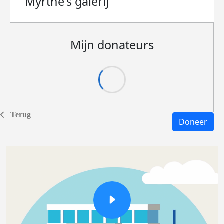
Myrthe's
galerij
Mijn donateurs
Terug
Doneer