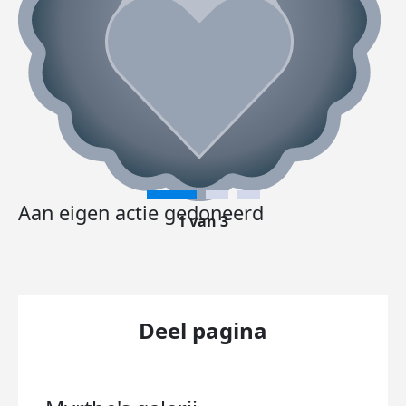
Aan eigen actie gedoneerd
1 van 3
Deel pagina