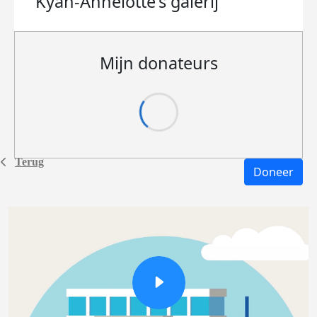
Kyan-Annelotte's
galerij
Mijn donateurs
Terug
Doneer