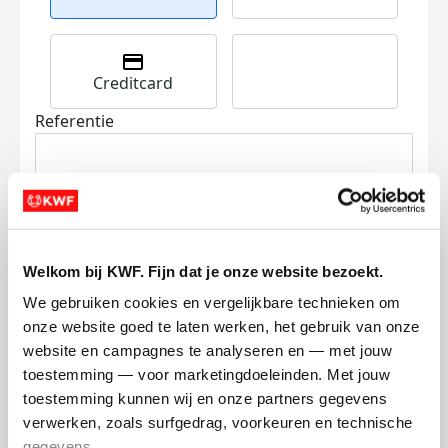
Creditcard
Referentie
Welkom bij KWF. Fijn dat je onze website bezoekt.
We gebruiken cookies en vergelijkbare technieken om 
Ik wil bijdragen aan de transactiekosten
onze website goed te laten werken, het gebruik van onze 
en betaal €0.75 extra.
website en campagnes te analyseren en — met jouw 
Doneer nu
toestemming — voor marketingdoeleinden. Met jouw 
toestemming kunnen wij en onze partners gegevens 
verwerken, zoals surfgedrag, voorkeuren en technische 
gegevens.