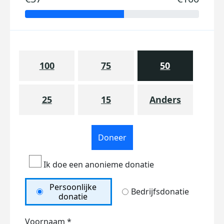
100
75
50
25
15
Anders
Doneer
Ik doe een anonieme donatie
Persoonlijke
Bedrijfsdonatie
donatie
Voornaam *