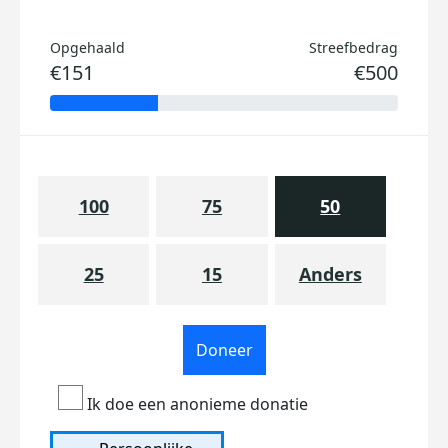
Opgehaald
Streefbedrag
€151
€500
100
75
50
25
15
Anders
Doneer
Ik doe een anonieme donatie