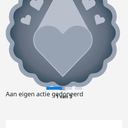
Aan eigen actie gedoneerd
1 van 3