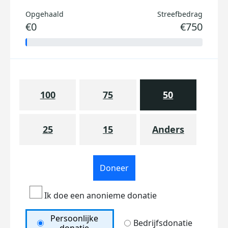
Opgehaald
Streefbedrag
€0
€750
100
75
50
25
15
Anders
Doneer
Ik doe een anonieme donatie
Persoonlijke
Bedrijfsdonatie
donatie