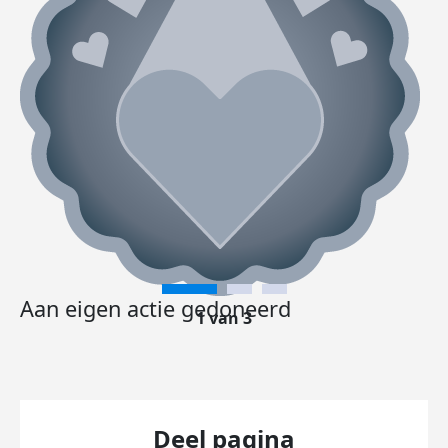
Aan eigen actie gedoneerd
1 van 3
Deel pagina