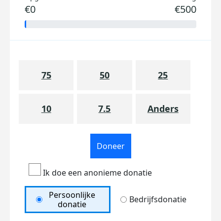
€0
€500
75
50
25
10
7.5
Anders
Doneer
Ik doe een anonieme donatie
Persoonlijke
Bedrijfsdonatie
donatie