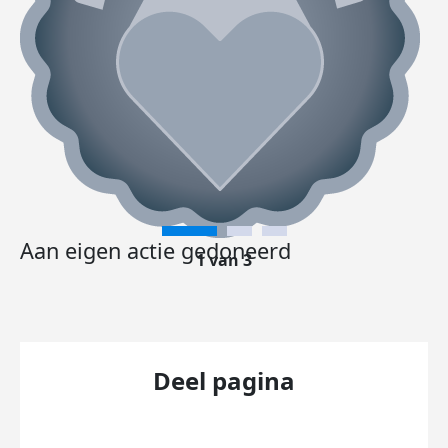
Aan eigen actie gedoneerd
1 van 3
Deel pagina