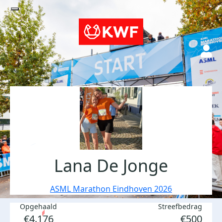
Lana De Jonge
ASML Marathon Eindhoven 2026
Opgehaald
Streefbedrag
€4.176
€500