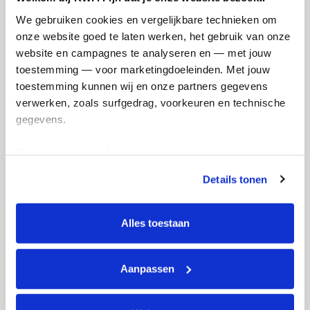
Doneer
We gebruiken cookies en vergelijkbare technieken om 
onze website goed te laten werken, het gebruik van onze 
Lana's badges
website en campagnes te analyseren en — met jouw 
toestemming — voor marketingdoeleinden. Met jouw 
toestemming kunnen wij en onze partners gegevens 
verwerken, zoals surfgedrag, voorkeuren en technische 
gegevens.
Deze gegevens helpen ons om campagnes te meten, 
prestaties te verbeteren en relevante KWF-content te 
Details tonen
tonen. Je kunt je toestemming op elk moment wijzigen of 
intrekken via Cookie instellingen onderaan de pagina. De 
lijst met cookies is te vinden in het tabblad “details”.
Alles toestaan
Aanpassen