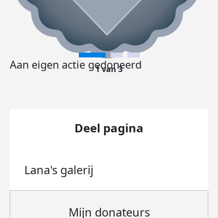
Aan eigen actie gedoneerd
1 van 3
Deel pagina
Lana's
galerij
Mijn donateurs