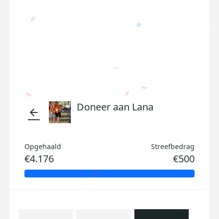
Doneer aan Lana
arrow_back
Opgehaald
Streefbedrag
€4.176
€500