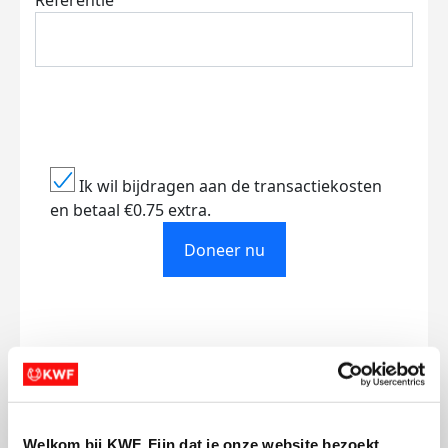
Referentie
Ik wil bijdragen aan de transactiekosten
en betaal €0.75 extra.
Doneer nu
Opgehaald
Streefbedrag
€4.176
€500
Welkom bij KWF. Fijn dat je onze website bezoekt.