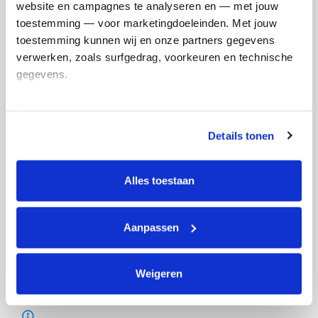
website en campagnes te analyseren en — met jouw 
toestemming — voor marketingdoeleinden. Met jouw 
toestemming kunnen wij en onze partners gegevens 
verwerken, zoals surfgedrag, voorkeuren en technische 
gegevens.
Deze gegevens helpen ons om campagnes te meten, 
prestaties te verbeteren en relevante KWF-content te 
Details tonen
tonen. Je kunt je toestemming op elk moment wijzigen of 
intrekken via Cookie instellingen onderaan de pagina. De 
lijst met cookies is te vinden in het tabblad “details”.
Alles toestaan
Aanpassen
Weigeren
Actiepagina gemaakt