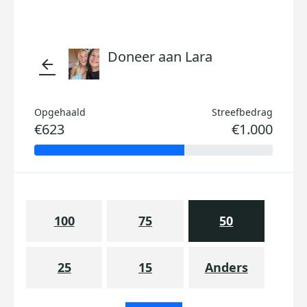
Doneer aan Lara
arrow_back
Opgehaald
Streefbedrag
€623
€1.000
100
75
50
25
15
Anders