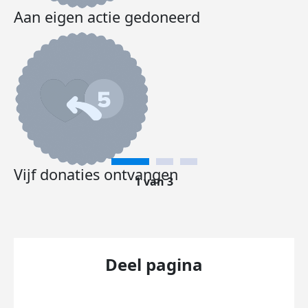
Aan eigen actie gedoneerd
Vijf donaties ontvangen
1 van 3
Deel pagina