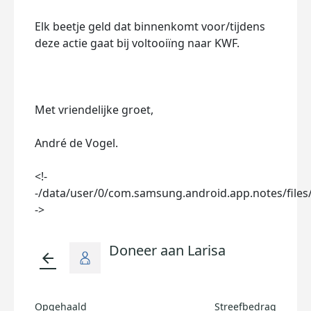
Elk beetje geld dat binnenkomt voor/tijdens
deze actie gaat bij voltooiïng naar KWF.
Met vriendelijke groet,
André de Vogel.
<!-
-/data/user/0/com.samsung.android.app.notes/files
->
Doneer aan Larisa
arrow_back
Opgehaald
Streefbedrag