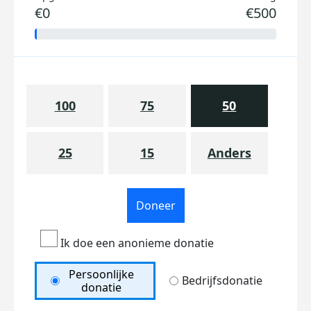
€0
€500
100
75
50
25
15
Anders
Doneer
Ik doe een anonieme donatie
Persoonlijke
Bedrijfsdonatie
donatie