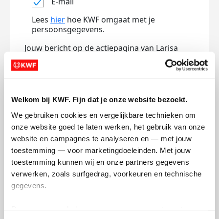
E-mail
Lees
hier
hoe KWF omgaat met je
persoonsgegevens.
Jouw bericht op de actiepagina van Larisa
Krijtenberg (optioneel)
Welkom bij KWF. Fijn dat je onze website bezoekt.
0/150
Naam die op de pagina verschijnt
We gebruiken cookies en vergelijkbare technieken om 
onze website goed te laten werken, het gebruik van onze 
website en campagnes te analyseren en — met jouw 
toestemming — voor marketingdoeleinden. Met jouw 
Volgende
toestemming kunnen wij en onze partners gegevens 
Volgende
verwerken, zoals surfgedrag, voorkeuren en technische 
gegevens.
Deze gegevens helpen ons om campagnes te meten, 