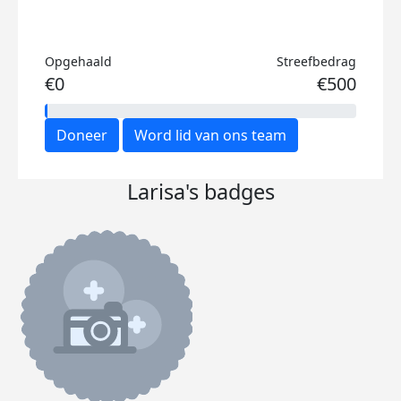
Opgehaald
Streefbedrag
€0
€500
Doneer
Word lid van ons team
Larisa's badges