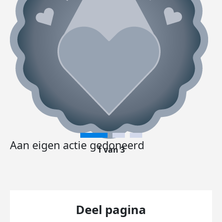
Aan eigen actie gedoneerd
1 van 3
Deel pagina