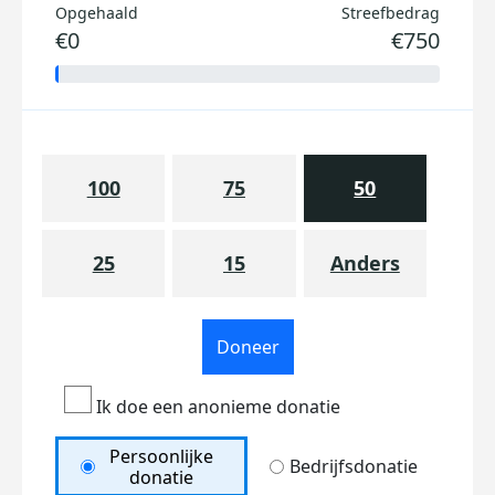
Opgehaald
Streefbedrag
€0
€750
100
75
50
25
15
Anders
Doneer
Ik doe een anonieme donatie
Persoonlijke
Bedrijfsdonatie
donatie