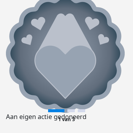
Aan eigen actie gedoneerd
1 van 3