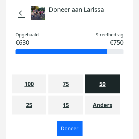
Doneer aan Larissa
arrow_back
Opgehaald
Streefbedrag
€630
€750
100
75
50
25
15
Anders
Doneer