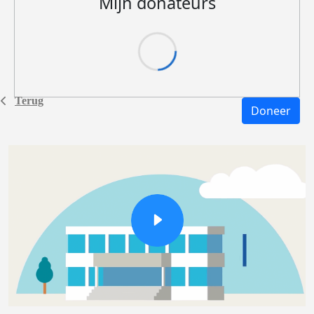
Mijn donateurs
Terug
Doneer