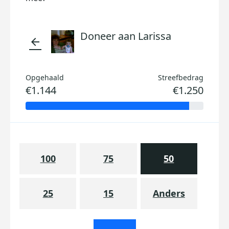
Doneer aan Larissa
arrow_back
Opgehaald
Streefbedrag
€1.144
€1.250
100
75
50
25
15
Anders