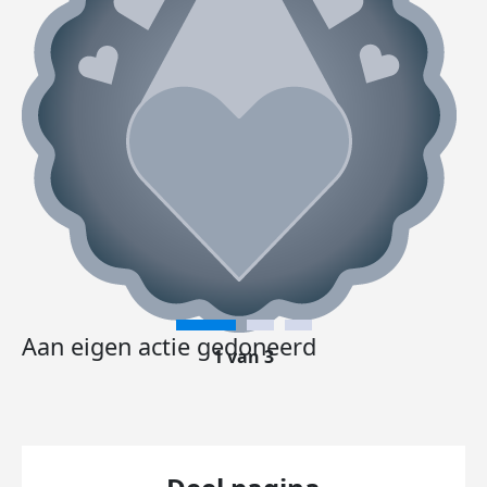
Aan eigen actie gedoneerd
1 van 3