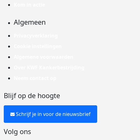
Kom in actie
Algemeen
Privacyverklaring
Cookie instellingen
Algemene voorwaarden
Over KWF Kankerbestrijding
Neem contact op
Blijf op de hoogte
Schrijf je in voor de nieuwsbrief
Volg ons