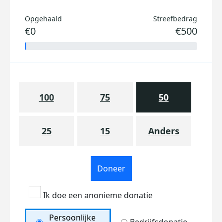
Opgehaald
Streefbedrag
€0
€500
100
75
50
25
15
Anders
Doneer
Ik doe een anonieme donatie
Persoonlijke