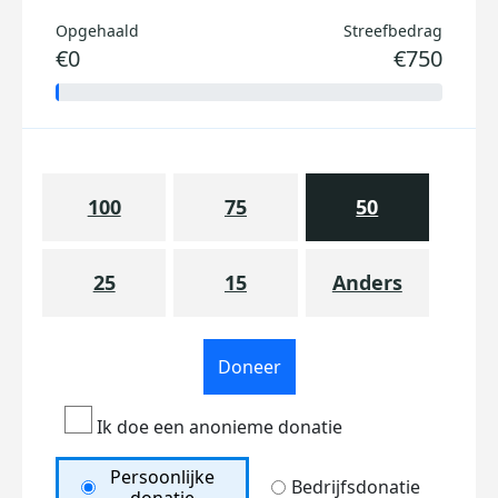
Opgehaald
Streefbedrag
€0
€750
100
75
50
25
15
Anders
Doneer
Ik doe een anonieme donatie
Persoonlijke
Bedrijfsdonatie
donatie