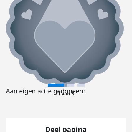
Aan eigen actie gedoneerd
1 van 3
Deel pagina