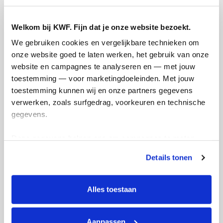
maandag 9 februari 2026
Welkom bij KWF. Fijn dat je onze website bezoekt.
Ik had niet verwacht dat dit mogelijk zou
zijn, maar ik heb binnen een week mijn
We gebruiken cookies en vergelijkbare technieken om 
streefbedrag van €750 gehaald (en
onze website goed te laten werken, het gebruik van onze 
daarom nu opgehoogd naar €1000, want
website en campagnes te analyseren en — met jouw 
hoe meer geld voor KWF hoe beter)! Wat
toestemming — voor marketingdoeleinden. Met jouw 
een toppers zijn jullie allemaal, super
toestemming kunnen wij en onze partners gegevens 
bedankt iedereen die gedoneerd heeft en
verwerken, zoals surfgedrag, voorkeuren en technische 
voor jullie lieve aanmoedigingen! ❤️ Dit is
gegevens.
de beste motivatie die er is :)
Deze gegevens helpen ons om campagnes te meten, 
Deel op
prestaties te verbeteren en relevante KWF-content te 
Details tonen
tonen. Je kunt je toestemming op elk moment wijzigen of 
intrekken via Cookie instellingen onderaan de pagina. De 
Mijn activiteiten volgen
lijst met cookies is te vinden in het tabblad “details”.
Alles toestaan
Aanpassen