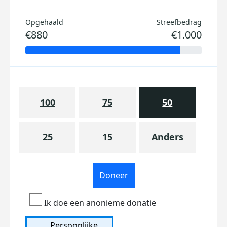
Opgehaald
Streefbedrag
€880
€1.000
100
75
50
25
15
Anders
Doneer
Ik doe een anonieme donatie
Persoonlijke