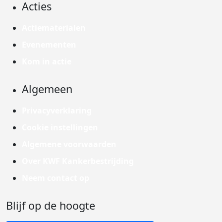
Acties
Actiematerialen
Evenementen
Kom in actie
Algemeen
Privacyverklaring
Cookie instellingen
Algemene voorwaarden
Over KWF Kankerbestrijding
Neem contact op
Blijf op de hoogte