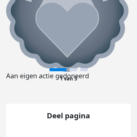
Aan eigen actie gedoneerd
1 van 3
Deel pagina