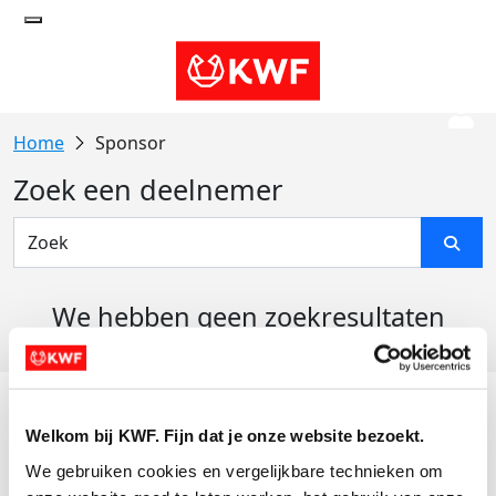
Sponsor
Zoek een deelnemer
We hebben geen zoekresultaten
gevonden
Acties
Welkom bij KWF. Fijn dat je onze website bezoekt.
Actiematerialen
We gebruiken cookies en vergelijkbare technieken om 
Evenementen