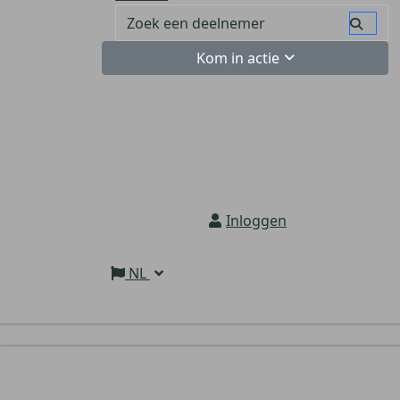
Kom in actie
Inloggen
NL