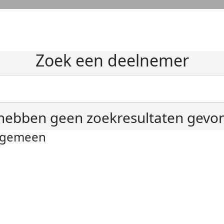
Zoek een deelnemer
hebben geen zoekresultaten gevo
lgemeen
ivacyverklaring
okie instellingen
gemene voorwaarden
er KWF Kankerbestrijding