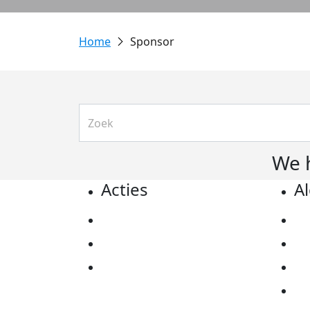
Sponsor
We 
Acties
A
Actiematerialen
Pr
Evenementen
Co
Kom in actie
Al
Ov