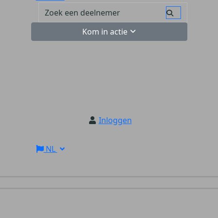
Kom in actie
Inloggen
NL