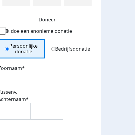
Doneer
Ik doe een anonieme donatie
Donation Type
Persoonlijke
Bedrijfsdonatie
donatie
Voornaam*
Tussenv.
Achternaam*