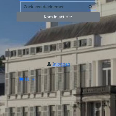
Kom in actie
Inloggen
NL