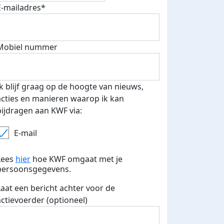
E-mailadres*
fondsenwerver
E-mails verstuurd
Mobiel nummer
Ik blijf graag op de hoogte van nieuws,
acties en manieren waarop ik kan
bijdragen aan KWF via:
E-mail
Lees
hier
hoe KWF omgaat met je
persoonsgegevens.
Laat een bericht achter voor de
actievoerder (optioneel)