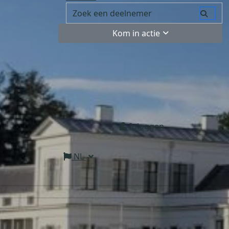
Kom in actie
Inloggen
NL