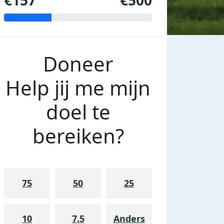
€157
€500
Doneer
Help jij me mijn
doel te
bereiken?
75
50
25
10
7.5
Anders