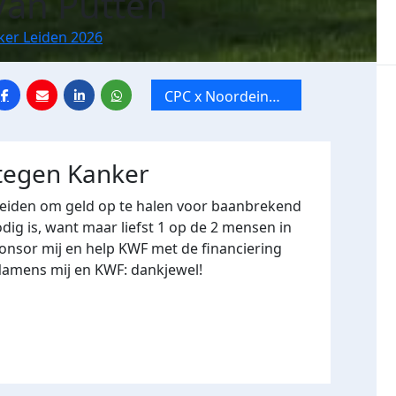
Van Putten
ker Leiden 2026
CPC x Noordeinde
29
 tegen Kanker
Leiden om geld op te halen voor baanbrekend
ig is, want maar liefst 1 op de 2 mensen in
onsor mij en help KWF met de financiering
Namens mij en KWF: dankjewel!