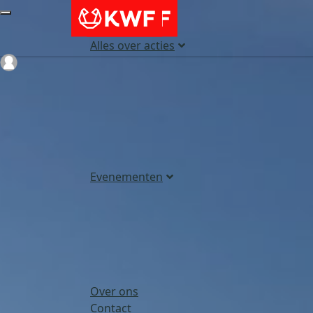
Alles over acties
Login
Evenementen
Over ons
Contact