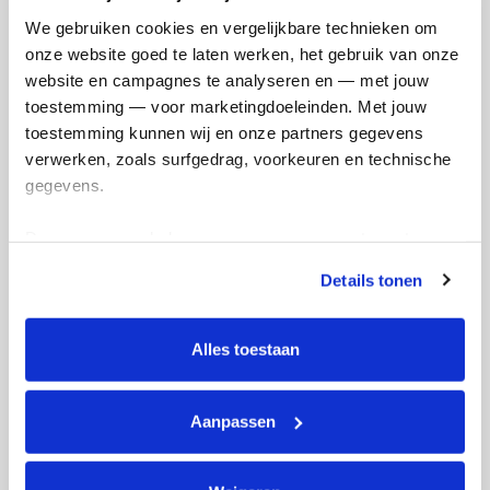
Referentie
We gebruiken cookies en vergelijkbare technieken om 
onze website goed te laten werken, het gebruik van onze 
website en campagnes te analyseren en — met jouw 
toestemming — voor marketingdoeleinden. Met jouw 
toestemming kunnen wij en onze partners gegevens 
verwerken, zoals surfgedrag, voorkeuren en technische 
gegevens.
Ik wil bijdragen aan de transactiekosten
Deze gegevens helpen ons om campagnes te meten, 
en betaal €0.75 extra.
prestaties te verbeteren en relevante KWF-content te 
Details tonen
Doneer nu
tonen. Je kunt je toestemming op elk moment wijzigen of 
intrekken via Cookie instellingen onderaan de pagina. De 
lijst met cookies is te vinden in het tabblad “details”.
Alles toestaan
Aanpassen
Opgehaald
Streefbedrag
€540
€500