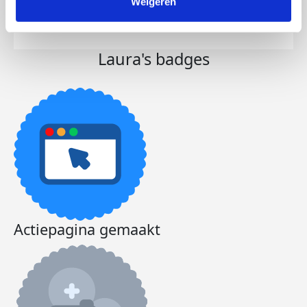
Weigeren
Doneer
Laura's badges
Actiepagina gemaakt