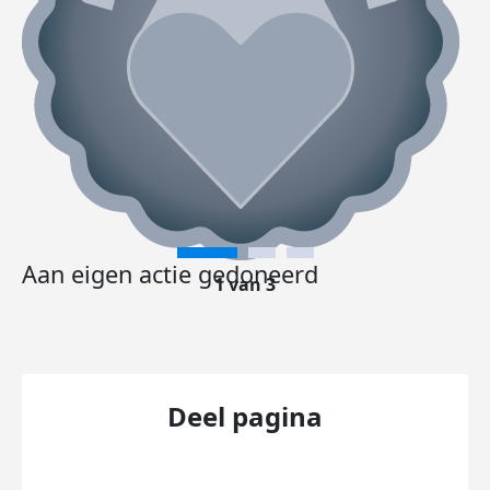
Aan eigen actie gedoneerd
1 van 3
Deel pagina