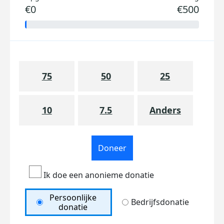
€0
€500
75
50
25
10
7.5
Anders
Doneer
Ik doe een anonieme donatie
Persoonlijke
Bedrijfsdonatie
donatie