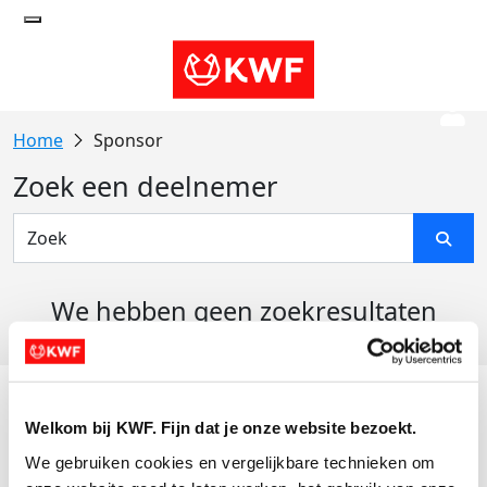
Sponsor
Zoek een deelnemer
We hebben geen zoekresultaten
gevonden
Acties
Welkom bij KWF. Fijn dat je onze website bezoekt.
Actiematerialen
We gebruiken cookies en vergelijkbare technieken om 
Evenementen