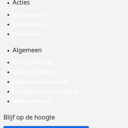
Acties
Actiematerialen
Evenementen
Kom in actie
Algemeen
Privacyverklaring
Cookie instellingen
Algemene voorwaarden
Over KWF Kankerbestrijding
Neem contact op
Blijf op de hoogte