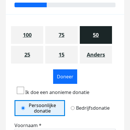
100
75
50
25
15
Anders
Doneer
Ik doe een anonieme donatie
Persoonlijke
Bedrijfsdonatie
donatie
Voornaam *