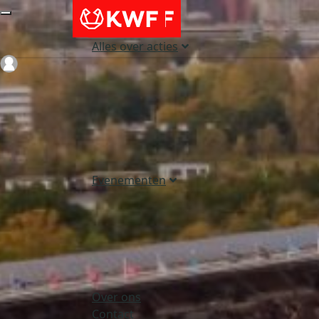
Alles over acties
Login
Evenementen
Over ons
Contact