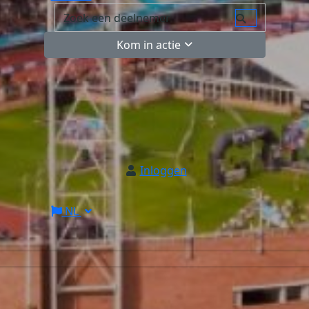
Kom in actie
Inloggen
NL