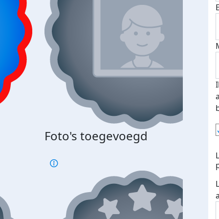
Foto's toegevoegd
€500
verd