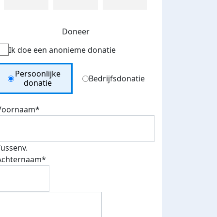
Doneer
Ik doe een anonieme donatie
Donation Type
Persoonlijke
Bedrijfsdonatie
donatie
Voornaam*
Tussenv.
Achternaam*