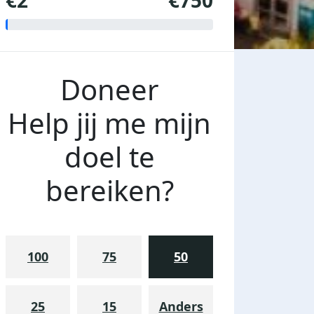
€2
€750
Doneer
Help jij me mijn
doel te
bereiken?
100
75
50
25
15
Anders