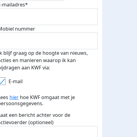
E-mailadres*
Mobiel nummer
Ik blijf graag op de hoogte van nieuws,
acties en manieren waarop ik kan
bijdragen aan KWF via:
E-mail
 euro opgehaald: t-shirt
E-mails verstuurd
iend
Lees
hier
hoe KWF omgaat met je
persoonsgegevens.
Laat een bericht achter voor de
actievoerder (optioneel)