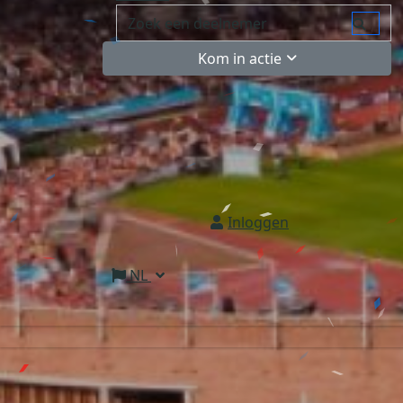
Kom in actie
Inloggen
NL