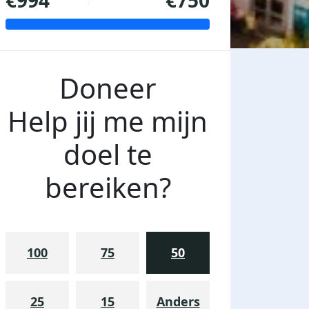
€994
€750
Doneer
Help jij me mijn
doel te
bereiken?
100
75
50
25
15
Anders