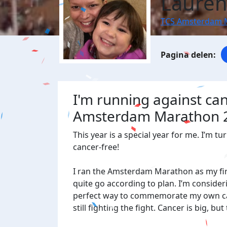
Lauren
TCS Amsterdam 
I'm running against ca
Amsterdam Marathon 
This year is a special year for me. I’m t
cancer-free!
I ran the Amsterdam Marathon as my first
quite go according to plan. I’m consider
perfect way to commemorate my own can
still fighting the fight. Cancer is big, b