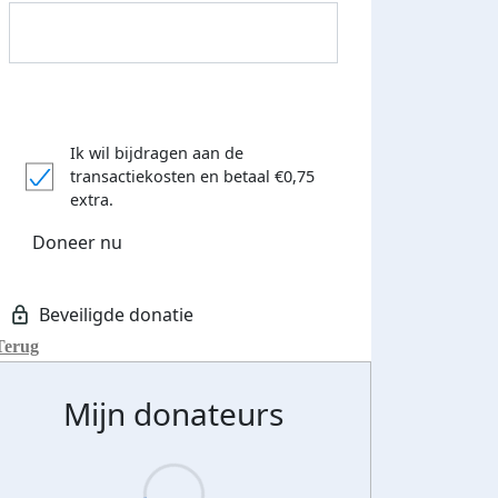
Ik wil bijdragen aan de
 euro opgehaald: t-shirt
E-mails verstuurd
transactiekosten
en betaal €0,75
extra.
iend
Doneer nu
Terug
Mijn donateurs