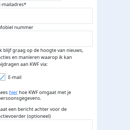
E-mailadres*
Mobiel nummer
Ik blijf graag op de hoogte van nieuws,
acties en manieren waarop ik kan
bijdragen aan KWF via:
E-mail
Lees
hier
hoe KWF omgaat met je
persoonsgegevens.
Laat een bericht achter voor de
actievoerder (optioneel)