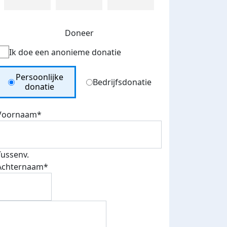
Doneer
Ik doe een anonieme donatie
Donation Type
Persoonlijke
Bedrijfsdonatie
donatie
Voornaam*
Tussenv.
Achternaam*