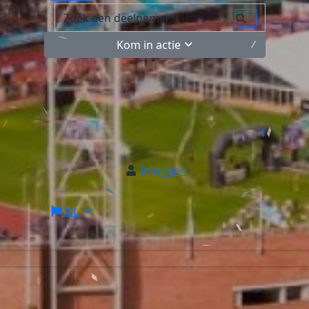
Kom in actie
Inloggen
NL