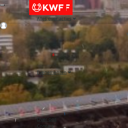
Alles over acties
Login
Evenementen
Over ons
Contact