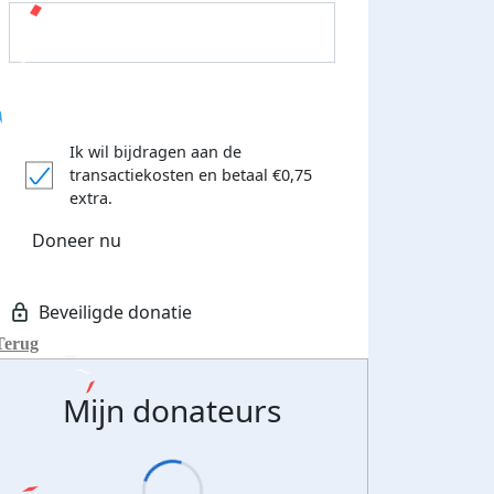
Ik wil bijdragen aan de
 euro opgehaald: t-shirt
E-mails verstuurd
transactiekosten
en betaal €0,75
extra.
iend
Doneer nu
Terug
Mijn donateurs