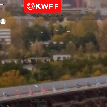
Alles over acties
Login
Evenementen
Over ons
Contact