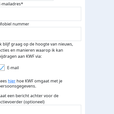
E-mailadres*
Mobiel nummer
Ik blijf graag op de hoogte van nieuws,
acties en manieren waarop ik kan
bijdragen aan KWF via:
E-mail
Lees
hier
hoe KWF omgaat met je
persoonsgegevens.
Laat een bericht achter voor de
actievoerder (optioneel)