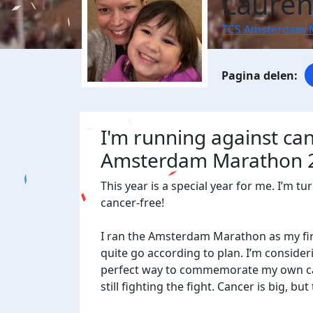
Lauren
TCS Amsterdam 
I'm running against ca
Amsterdam Marathon 
This year is a special year for me. I’m t
cancer-free!
I ran the Amsterdam Marathon as my first
quite go according to plan. I’m consider
perfect way to commemorate my own can
still fighting the fight. Cancer is big, b