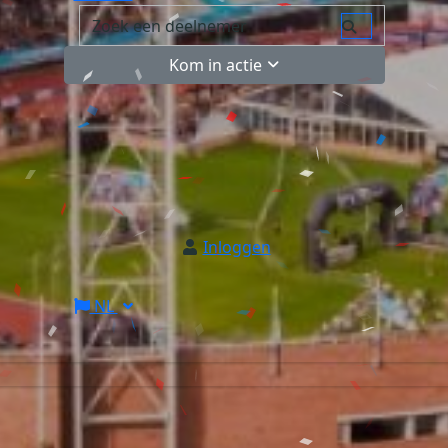
Kom in actie
Inloggen
NL