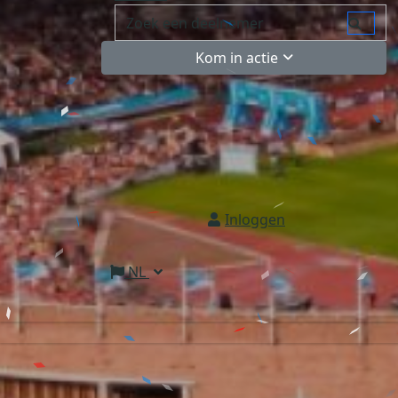
Kom in actie
Inloggen
NL