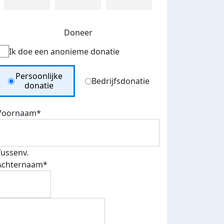
Doneer
Ik doe een anonieme donatie
Donation Type
Persoonlijke
Bedrijfsdonatie
donatie
Voornaam*
Tussenv.
Achternaam*