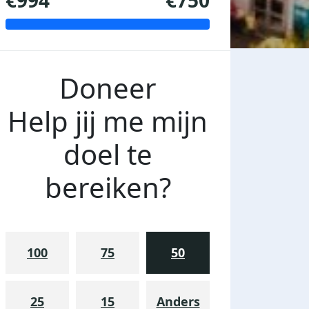
€994
€750
Doneer
Help jij me mijn
doel te
bereiken?
100
75
50
25
15
Anders