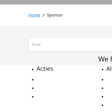
Sponsor
We 
Acties
A
Actiematerialen
Pr
Evenementen
Co
Kom in actie
Al
Ov