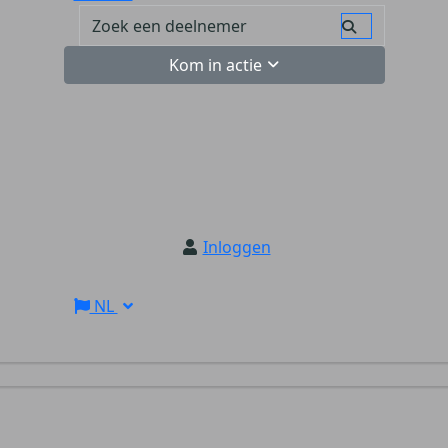
Kom in actie
Inloggen
NL