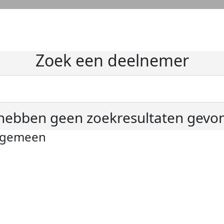
Zoek een deelnemer
hebben geen zoekresultaten gevo
lgemeen
ivacyverklaring
okie instellingen
gemene voorwaarden
er KWF Kankerbestrijding