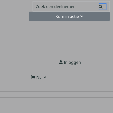
Kom in actie
Inloggen
NL