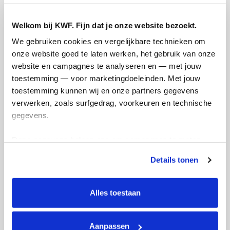
Referentie
Welkom bij KWF. Fijn dat je onze website bezoekt.
We gebruiken cookies en vergelijkbare technieken om 
onze website goed te laten werken, het gebruik van onze 
website en campagnes te analyseren en — met jouw 
toestemming — voor marketingdoeleinden. Met jouw 
toestemming kunnen wij en onze partners gegevens 
Ik wil bijdragen aan de transactiekosten
verwerken, zoals surfgedrag, voorkeuren en technische 
en betaal €0.75 extra.
gegevens.
Doneer nu
Deze gegevens helpen ons om campagnes te meten, 
prestaties te verbeteren en relevante KWF-content te 
Details tonen
tonen. Je kunt je toestemming op elk moment wijzigen of 
intrekken via Cookie instellingen onderaan de pagina. De 
lijst met cookies is te vinden in het tabblad “details”.
Alles toestaan
Opgehaald
Streefbedrag
€1.181
€2.500
Aanpassen