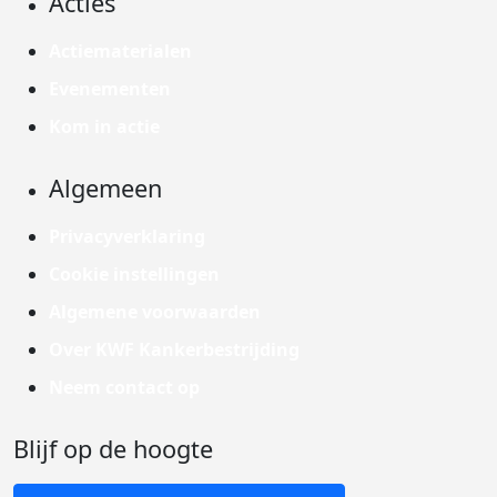
Acties
Actiematerialen
Evenementen
Kom in actie
Algemeen
Privacyverklaring
Cookie instellingen
Algemene voorwaarden
Over KWF Kankerbestrijding
Neem contact op
Blijf op de hoogte