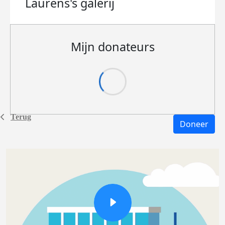
Laurens's
galerij
Mijn donateurs
Terug
Doneer