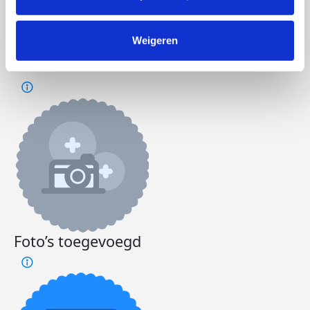
Doneer
Word lid van ons team
Weigeren
Laurens's badges
Foto’s toegevoegd