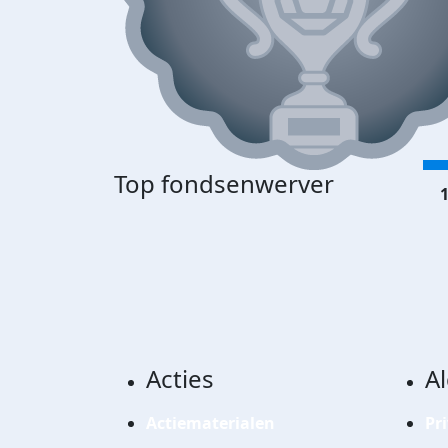
Top fondsenwerver
1
Acties
A
Actiematerialen
Pr