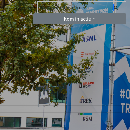
Kom in actie
Inloggen
NL