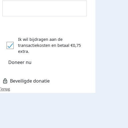
Ik wil bijdragen aan de
transactiekosten
en betaal €0,75
Donateurs bedankt
extra.
Doneer nu
Terug