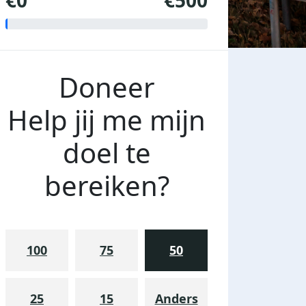
€0
€500
Doneer
Help jij me mijn
doel te
bereiken?
100
75
50
25
15
Anders