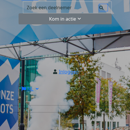
Kom in actie
Inloggen
NL