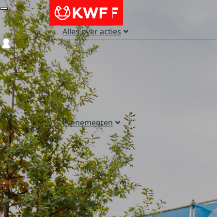
Alles over acties
Login
Evenementen
Over ons
Contact