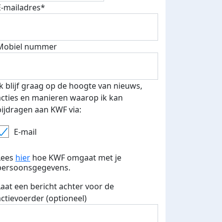
E-mailadres*
500 euro aan donaties ontvang
Mobiel nummer
E-mails verstuurd
 speciale KWF t-shirt!
Ik blijf graag op de hoogte van nieuws,
acties en manieren waarop ik kan
bijdragen aan KWF via:
E-mail
Lees
hier
hoe KWF omgaat met je
persoonsgegevens.
Laat een bericht achter voor de
actievoerder (optioneel)