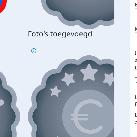
Bij 
Foto's toegevoegd
je je