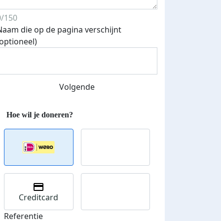
0/150
Naam die op de pagina verschijnt
(optioneel)
Streefbedrag verhoogd
Volgende
Creditcard
Referentie