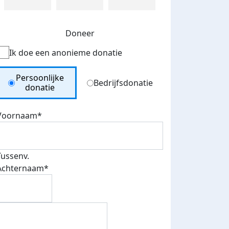
Doneer
Ik doe een anonieme donatie
Donation Type
Persoonlijke
Bedrijfsdonatie
donatie
Voornaam*
Tussenv.
Achternaam*