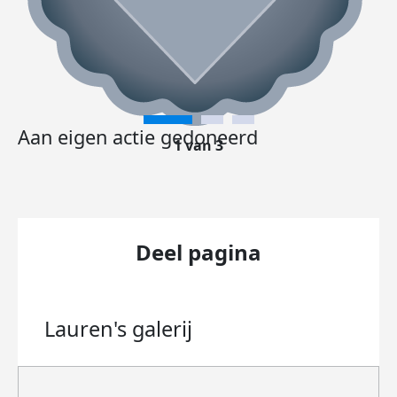
Aan eigen actie gedoneerd
1 van 3
Deel pagina
Lauren's
galerij