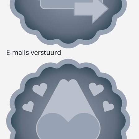
E-mails verstuurd