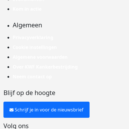
Kom in actie
Algemeen
Privacyverklaring
Cookie instellingen
Algemene voorwaarden
Over KWF Kankerbestrijding
Neem contact op
Blijf op de hoogte
Schrijf je in voor de nieuwsbrief
Volg ons