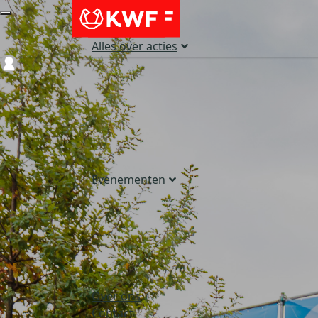
Alles over acties
Login
Evenementen
Over ons
Contact