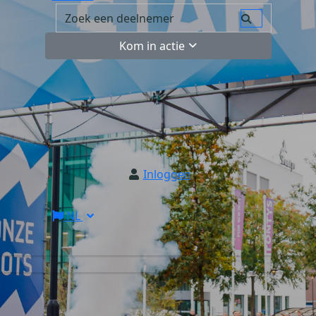
Kom in actie
Inloggen
NL