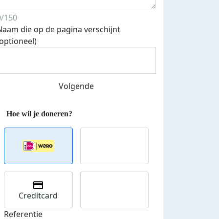
0/150
Naam die op de pagina verschijnt
(optioneel)
Streefbedrag verhoogd
Volgende
Creditcard
Referentie