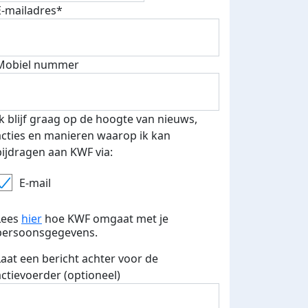
E-mailadres*
500 euro aan donaties ontvang
Mobiel nummer
E-mails verstuurd
 speciale KWF t-shirt!
Ik blijf graag op de hoogte van nieuws,
acties en manieren waarop ik kan
bijdragen aan KWF via:
E-mail
Lees
hier
hoe KWF omgaat met je
persoonsgegevens.
Laat een bericht achter voor de
actievoerder (optioneel)