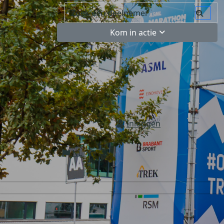
Kom in actie
Inloggen
NL