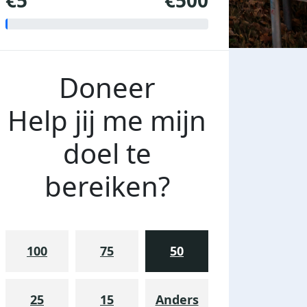
€5
€500
Doneer
Help jij me mijn
doel te
bereiken?
100
75
50
25
15
Anders