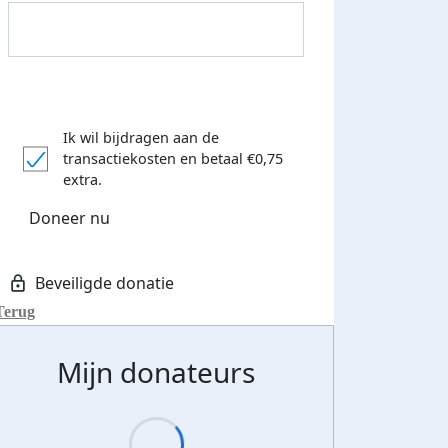
Ik wil bijdragen aan de
transactiekosten
en betaal €0,75
Donateurs bedankt
extra.
Doneer nu
Terug
Mijn donateurs