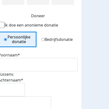
Doneer
Ik doe een anonieme donatie
Donation Type
Persoonlijke
Bedrijfsdonatie
donatie
Voornaam*
Tussenv.
Achternaam*