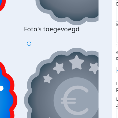
Bij 
Foto's toegevoegd
je je