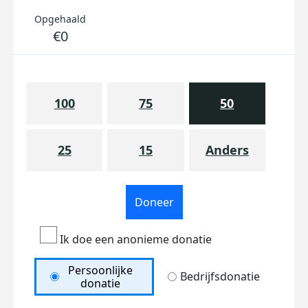
Opgehaald
€0
100
75
50
25
15
Anders
Doneer
Ik doe een anonieme donatie
Persoonlijke
Bedrijfsdonatie
donatie