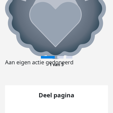
Aan eigen actie gedoneerd
1 van 3
Deel pagina