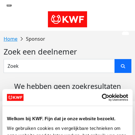
Sponsor
Zoek een deelnemer
We hebben geen zoekresultaten
gevonden
Acties
Welkom bij KWF. Fijn dat je onze website bezoekt.
Actiematerialen
We gebruiken cookies en vergelijkbare technieken om 
Evenementen