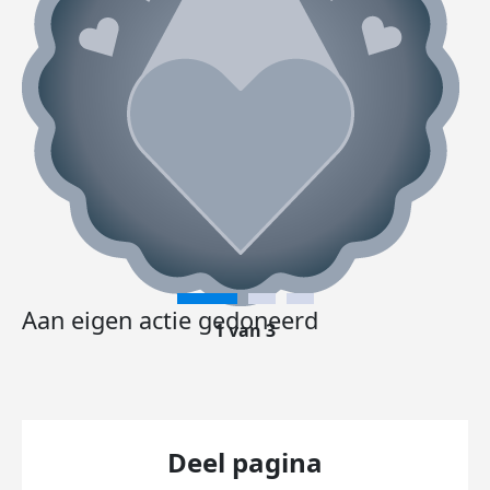
Aan eigen actie gedoneerd
1 van 3
Deel pagina