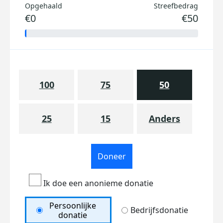
Opgehaald
Streefbedrag
€0
€50
100
75
50
25
15
Anders
Doneer
Ik doe een anonieme donatie
Persoonlijke
Bedrijfsdonatie
donatie