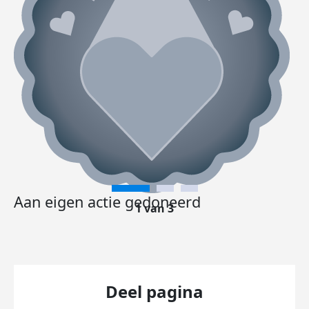
Aan eigen actie gedoneerd
1 van 3
Deel pagina