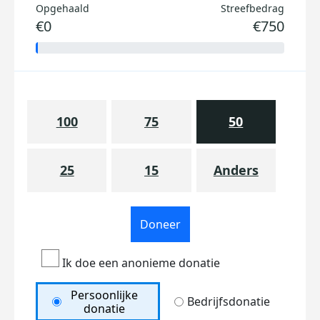
Opgehaald
Streefbedrag
€0
€750
100
75
50
25
15
Anders
Doneer
Ik doe een anonieme donatie
Persoonlijke
Bedrijfsdonatie
donatie