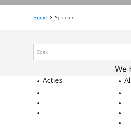
Sponsor
We 
Acties
A
Actiematerialen
Pr
Evenementen
Co
Kom in actie
Al
Ov