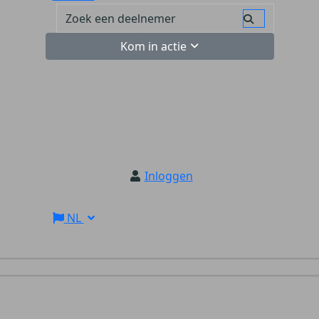
Kom in actie
Inloggen
NL