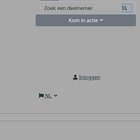
Kom in actie
Inloggen
NL