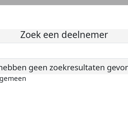
Zoek een deelnemer
hebben geen zoekresultaten gevo
lgemeen
ivacyverklaring
okie instellingen
gemene voorwaarden
er KWF Kankerbestrijding