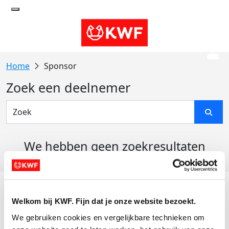
Sponsor
Zoek een deelnemer
We hebben geen zoekresultaten
gevonden
Acties
Welkom bij KWF. Fijn dat je onze website bezoekt.
Actiematerialen
We gebruiken cookies en vergelijkbare technieken om 
Evenementen