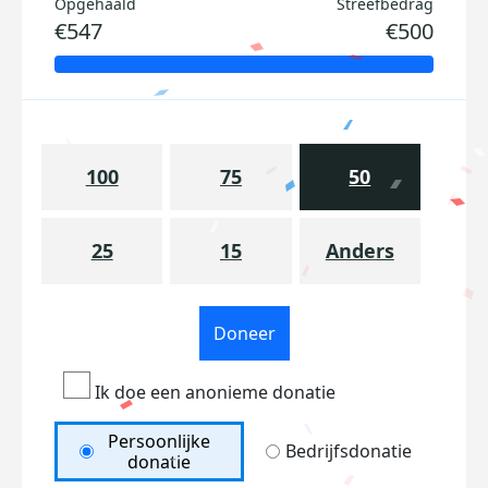
Opgehaald
Streefbedrag
€547
€500
100
75
50
25
15
Anders
Doneer
Ik doe een anonieme donatie
Persoonlijke
Bedrijfsdonatie
donatie