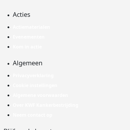
Acties
Actiematerialen
Evenementen
Kom in actie
Algemeen
Privacyverklaring
Cookie instellingen
Algemene voorwaarden
Over KWF Kankerbestrijding
Neem contact op