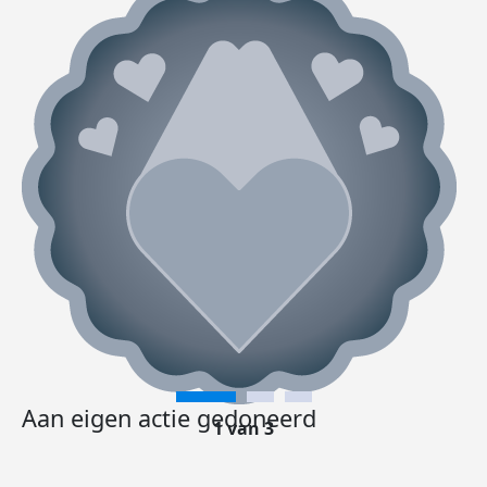
Aan eigen actie gedoneerd
1 van 3