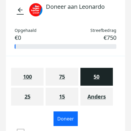
Doneer aan Leonardo
arrow_back
Opgehaald
Streefbedrag
€0
€750
100
75
50
25
15
Anders
Doneer