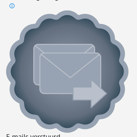
E-mails verstuurd