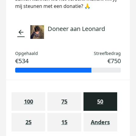
mij steunen met een donatie? 🙏
Doneer aan Leonard
arrow_back
Opgehaald
Streefbedrag
€534
€750
100
75
50
25
15
Anders