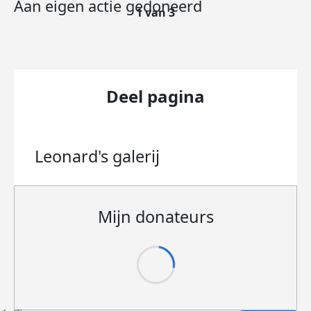
Aan eigen actie gedoneerd
1 van 3
Deel pagina
Leonard's
galerij
Mijn donateurs