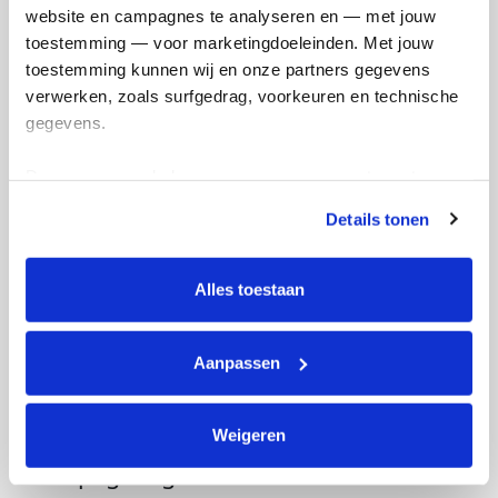
website en campagnes te analyseren en — met jouw 
toestemming — voor marketingdoeleinden. Met jouw 
toestemming kunnen wij en onze partners gegevens 
verwerken, zoals surfgedrag, voorkeuren en technische 
gegevens.
Deze gegevens helpen ons om campagnes te meten, 
prestaties te verbeteren en relevante KWF-content te 
Details tonen
tonen. Je kunt je toestemming op elk moment wijzigen of 
intrekken via Cookie instellingen onderaan de pagina. De 
lijst met cookies is te vinden in het tabblad “details”.
Alles toestaan
Aanpassen
Weigeren
Actiepagina gemaakt