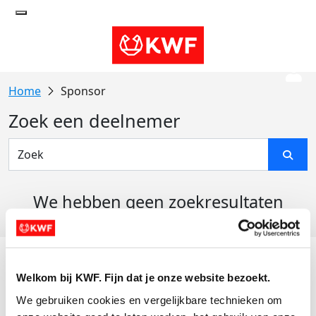
Sponsor
Zoek een deelnemer
We hebben geen zoekresultaten
gevonden
Acties
Welkom bij KWF. Fijn dat je onze website bezoekt.
Actiematerialen
We gebruiken cookies en vergelijkbare technieken om 
Evenementen