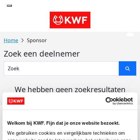
Sponsor
Zoek een deelnemer
We hebben geen zoekresultaten
gevonden
Acties
Welkom bij KWF. Fijn dat je onze website bezoekt.
Actiematerialen
We gebruiken cookies en vergelijkbare technieken om 
Evenementen