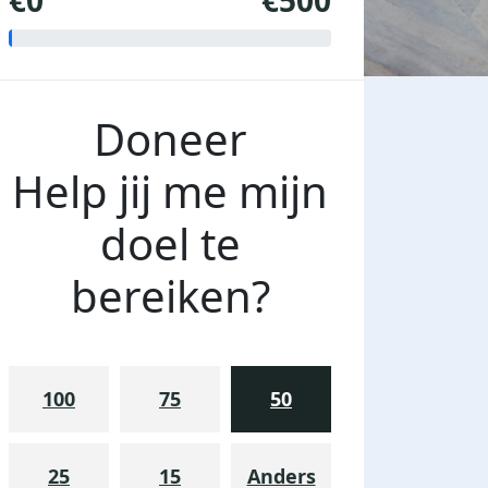
€0
€500
Doneer
Help jij me mijn
doel te
bereiken?
100
75
50
25
15
Anders