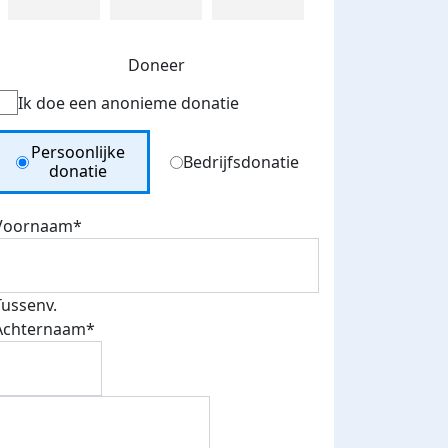
Doneer
Ik doe een anonieme donatie
Donation Type
Persoonlijke
Bedrijfsdonatie
donatie
Voornaam*
Tussenv.
Achternaam*