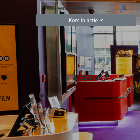
Kom in actie
Inloggen
NL