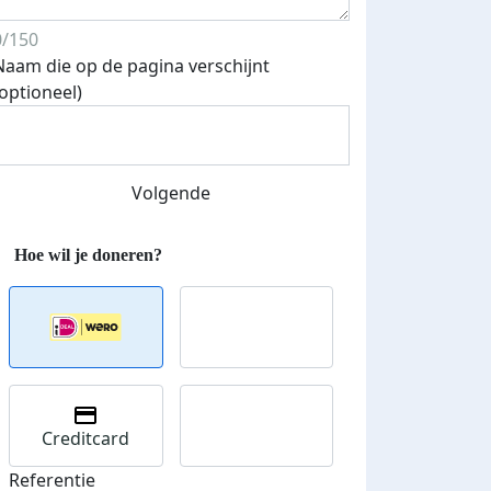
0/150
Naam die op de pagina verschijnt
(optioneel)
Streefbedrag verhoogd
Volgende
Creditcard
Referentie