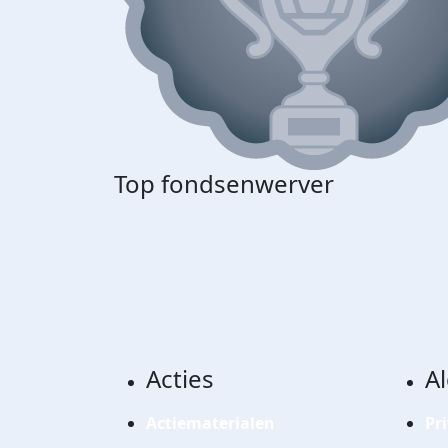
Top fondsenwerver
Acties
A
Actiematerialen
Pr