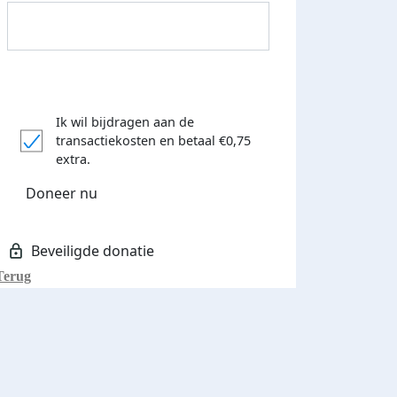
Ik wil bijdragen aan de
transactiekosten
en betaal €0,75
Donateurs bedankt
extra.
Doneer nu
Terug