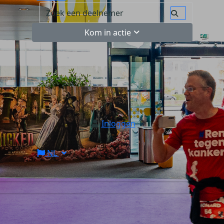
Kom in actie
Inloggen
NL