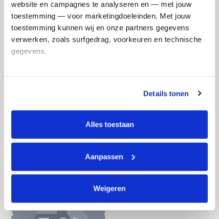
website en campagnes te analyseren en — met jouw 
Doneer nu
toestemming — voor marketingdoeleinden. Met jouw 
toestemming kunnen wij en onze partners gegevens 
verwerken, zoals surfgedrag, voorkeuren en technische 
gegevens.
Opgehaald
Streefbedrag
Deze gegevens helpen ons om campagnes te meten, 
€34
€33
prestaties te verbeteren en relevante KWF-content te 
Details tonen
tonen. Je kunt je toestemming op elk moment wijzigen of 
Doneer
Word lid van ons team
intrekken via Cookie instellingen onderaan de pagina. De 
lijst met cookies is te vinden in het tabblad “details”.
Alles toestaan
Leon's badges
Aanpassen
Weigeren