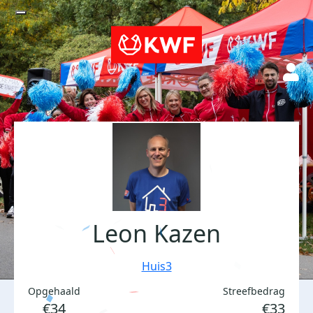
Leon Kazen
Huis3
Opgehaald
Streefbedrag
€34
€33