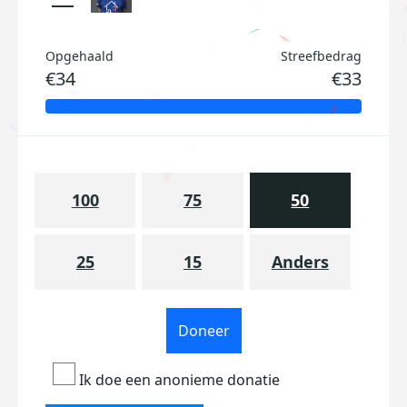
Opgehaald
Streefbedrag
€34
€33
100
75
50
25
15
Anders
Doneer
Ik doe een anonieme donatie