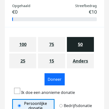
Opgehaald
Streefbedrag
€0
€10
100
75
50
25
15
Anders
Doneer
Ik doe een anonieme donatie
Persoonlijke
Bedrijfsdonatie
donatie