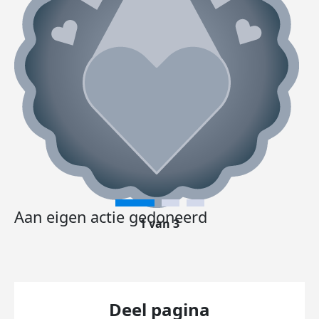
Aan eigen actie gedoneerd
1 van 3
Deel pagina