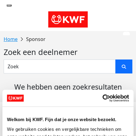
Sponsor
Zoek een deelnemer
We hebben geen zoekresultaten
gevonden
Acties
Welkom bij KWF. Fijn dat je onze website bezoekt.
Actiematerialen
We gebruiken cookies en vergelijkbare technieken om 
Evenementen