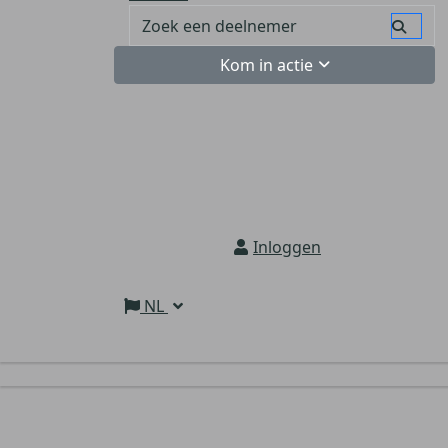
Kom in actie
Inloggen
NL