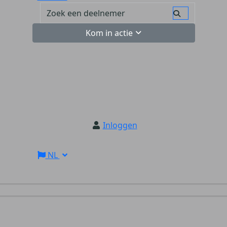
Kom in actie
Inloggen
NL