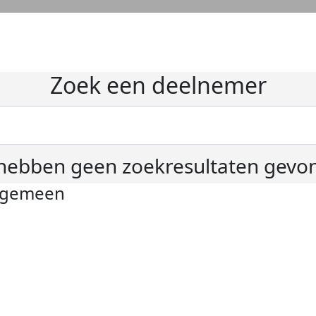
Zoek een deelnemer
hebben geen zoekresultaten gevo
lgemeen
ivacyverklaring
okie instellingen
gemene voorwaarden
er KWF Kankerbestrijding