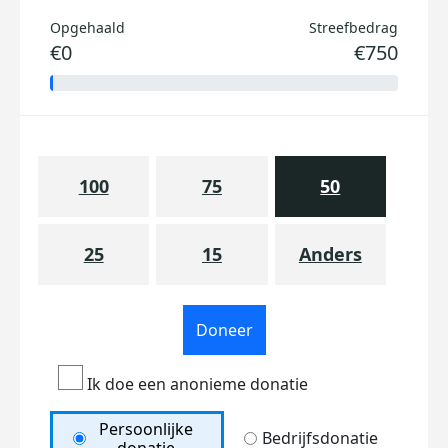
Opgehaald
Streefbedrag
€0
€750
100
75
50
25
15
Anders
Doneer
Ik doe een anonieme donatie
Persoonlijke
Bedrijfsdonatie
donatie