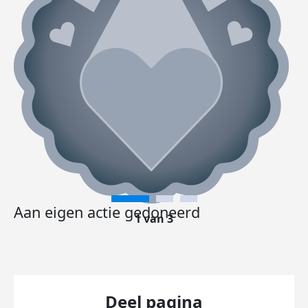
Aan eigen actie gedoneerd
1 van 3
Deel pagina